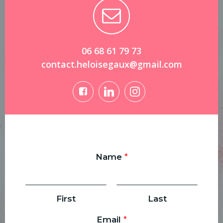
06 68 61 79 73
contact.heloisegaux@gmail.com
Name
*
First
Last
Email
*